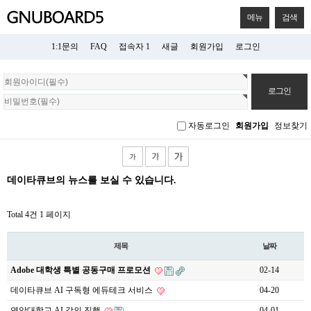
메뉴
검색
1:1문의
FAQ
접속자 1
새글
회원가입
로그인
회
원
로
그
자동로그인
회원가입
정보찾기
인
데이타큐브의 뉴스를 보실 수 있습니다.
Total 4건
1 페이지
제목
날짜
Adobe 대학생 특별 공동구매 프로모션
02-14
데이타큐브 AI 구독형 에듀테크 서비스
04-20
연암대학교 AI 강의 진행
04-01