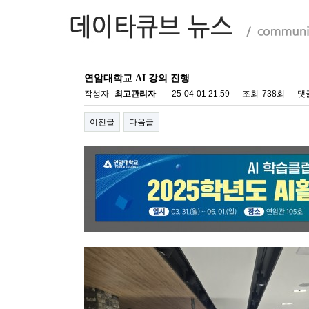
연암대학교 AI 강의 진행
작성자
최고관리자
25-04-01 21:59
조회
738회
댓
이전글
다음글